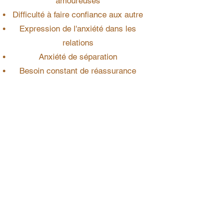
amoureuses
Difficulté à faire confiance aux autre
Expression de l'anxiété dans les
relations
Anxiété de séparation
Besoin constant de réassurance
Repousser les partenaires
Problèmes sociaux et émotionnels
persistants
Retrait émotionnel (c'est-à-dire ne
pas rechercher ou répondre au
réconfort en cas de détresse)
Ces styles d'attachement peuvent
avoir un impact significatif sur la
capacité d'un individu à établir des
relations sécurisées et saines à