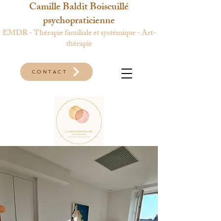
Camille Baldit Boiscuillé
psychopraticienne
EMDR - Thérapie familiale et systémique - Art-
thérapie
CONTACT