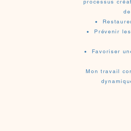
processus créat
de
Restaurer
Prévenir le
Favoriser un
Mon travail co
dynamique