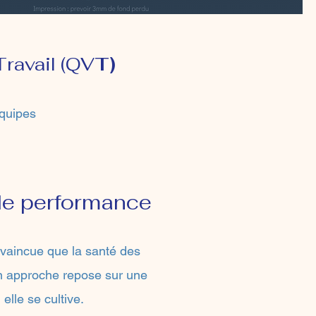
Travail (QV
T)
équipes
de performance
nvaincue que la santé des
on approche repose sur une
elle se cultive.